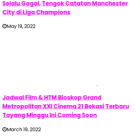
Selalu Gagal, Tengok Catatan Manchester
City di Liga Champions
May 19, 2022
Jadwal Film & HTM Bioskop Grand
Metropolitan XXI Cinema 21 Bekasi Terbaru
Tayang Minggu Ini Coming Soon
March 19, 2022