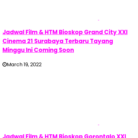
Jadwal Film & HTM Bioskop Grand City XXI
Cinema 21 Surabaya Terbaru Tayang
Minggu Ini Coming Soon
March 19, 2022
Jadwal Film & HTM Bioskop Gorontalo XXI