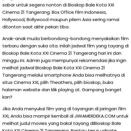
sabar untuk segera nonton di Bioskop Bale Kota XXI
Cinema 21 Tangerang. Box Office Film Indonesia,
Hollywood, Bollywood maupun pilem Asia sering ramai
ditonton saat akhir pekan tiba.
Anak-anak muda berbondong-bondong menyaksikan film
terbaru dengan suka cita. Inilah jadwal film yang tayang di
Bioskop Bale Kota XXI Cinema 21 Tangerang hari ini dan
minggu ini. Admin juga mempunyai rekomendasi jika ingin
melihat jadwal Bioskop Bale Kota XXI Cinema 21
Tangerang melalui smartphone Anda bisa melihatnya di
situs Cinema XXI, pilih Theathers, pilih bioskop, buka
halaman website dan klik playing at. Gampang banget
kan?
Jika Anda menyukai film yang di tayangan di jaringan film
XXI, Anda bisa mampir kembali di JIWAMERDEKA.COM untuk
melihat judul movies yang bakal tayang diBioskop Bale
Kota XXI Cinema 21 Tangerang. Pantau terus udpate