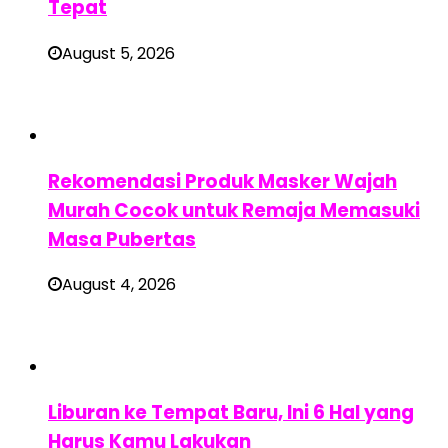
Tepat
August 5, 2026
Rekomendasi Produk Masker Wajah
Murah Cocok untuk Remaja Memasuki
Masa Pubertas
August 4, 2026
Liburan ke Tempat Baru, Ini 6 Hal yang
Harus Kamu Lakukan