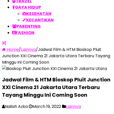
TRAVEL
GAYA HIDUP
KESEHATAN
KECANTIKAN
PARENTING
FASHION
Home
/
Lainnya
/
Jadwal Film & HTM Bioskop Pluit
Junction XXI Cinema 21 Jakarta Utara Terbaru Tayang
Minggu Ini Coming Soon
Jadwal Film & HTM Bioskop Pluit Junction
XXI Cinema 21 Jakarta Utara Terbaru
Tayang Minggu Ini Coming Soon
Nailah Azka
March 19, 2022
Lainnya