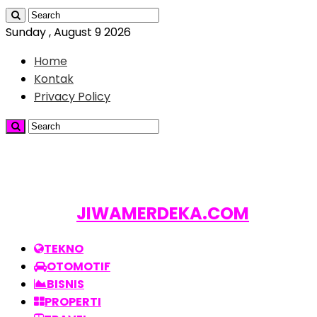
Sunday , August 9 2026
Home
Kontak
Privacy Policy
JIWAMERDEKA.COM
TEKNO
OTOMOTIF
BISNIS
PROPERTI