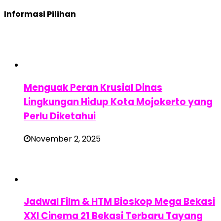
Informasi Pilihan
Menguak Peran Krusial Dinas
Lingkungan Hidup Kota Mojokerto yang
Perlu Diketahui
November 2, 2025
Jadwal Film & HTM Bioskop Mega Bekasi
XXI Cinema 21 Bekasi Terbaru Tayang