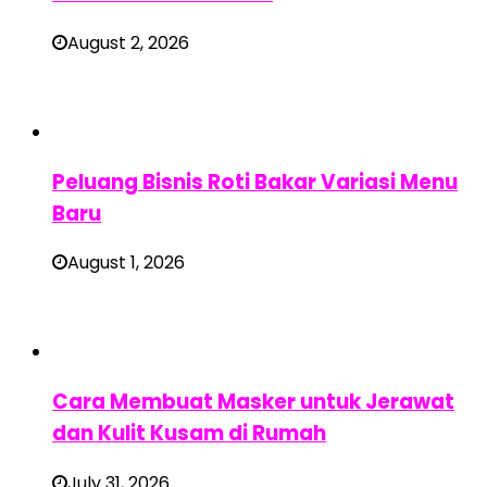
August 2, 2026
Peluang Bisnis Roti Bakar Variasi Menu
Baru
August 1, 2026
Cara Membuat Masker untuk Jerawat
dan Kulit Kusam di Rumah
July 31, 2026