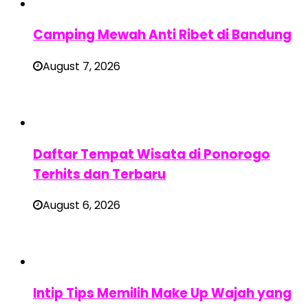
Camping Mewah Anti Ribet di Bandung
August 7, 2026
Daftar Tempat Wisata di Ponorogo
Terhits dan Terbaru
August 6, 2026
Intip Tips Memilih Make Up Wajah yang