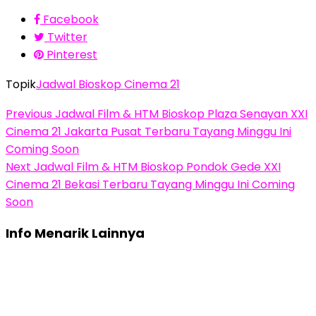
Facebook
Twitter
Pinterest
Topik
Jadwal Bioskop Cinema 21
Previous
Jadwal Film & HTM Bioskop Plaza Senayan XXI
Cinema 21 Jakarta Pusat Terbaru Tayang Minggu Ini
Coming Soon
Next
Jadwal Film & HTM Bioskop Pondok Gede XXI
Cinema 21 Bekasi Terbaru Tayang Minggu Ini Coming
Soon
Info Menarik Lainnya