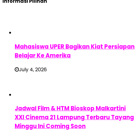
Informasi Pilihan
Mahasiswa UPER Bagikan Kiat Persiapan
Belajar Ke Amerika
July 4, 2026
Jadwal Film & HTM Bioskop Malkartini
XXI Cinema 21 Lampung Terbaru Tayang
Minggu Ini Coming Soon