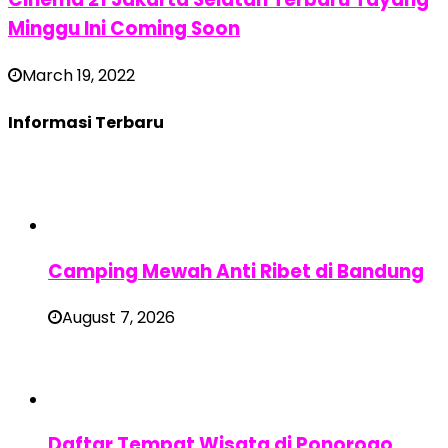
Minggu Ini Coming Soon
March 19, 2022
Informasi Terbaru
Camping Mewah Anti Ribet di Bandung
August 7, 2026
Daftar Tempat Wisata di Ponorogo