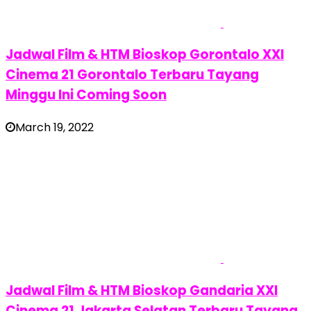
Jadwal Film & HTM Bioskop Gorontalo XXI
Cinema 21 Gorontalo Terbaru Tayang
Minggu Ini Coming Soon
March 19, 2022
Jadwal Film & HTM Bioskop Gandaria XXI
Cinema 21 Jakarta Selatan Terbaru Tayang