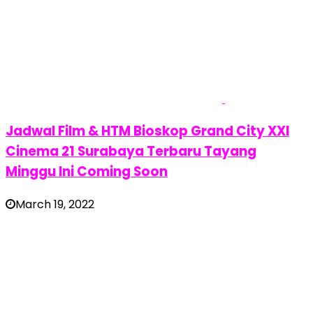
Jadwal Film & HTM Bioskop Grand City XXI
Cinema 21 Surabaya Terbaru Tayang
Minggu Ini Coming Soon
March 19, 2022