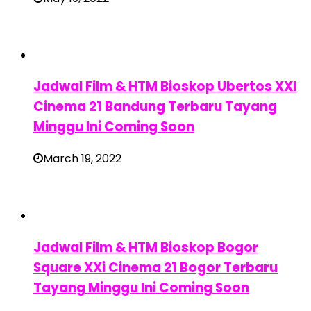
Jadwal Film & HTM Bioskop Ubertos XXI
Cinema 21 Bandung Terbaru Tayang
Minggu Ini Coming Soon
March 19, 2022
Jadwal Film & HTM Bioskop Bogor
Square XXi Cinema 21 Bogor Terbaru
Tayang Minggu Ini Coming Soon