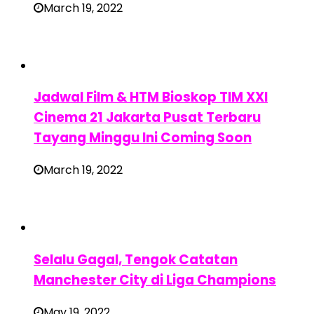
March 19, 2022
Jadwal Film & HTM Bioskop TIM XXI
Cinema 21 Jakarta Pusat Terbaru
Tayang Minggu Ini Coming Soon
March 19, 2022
Selalu Gagal, Tengok Catatan
Manchester City di Liga Champions
May 19, 2022