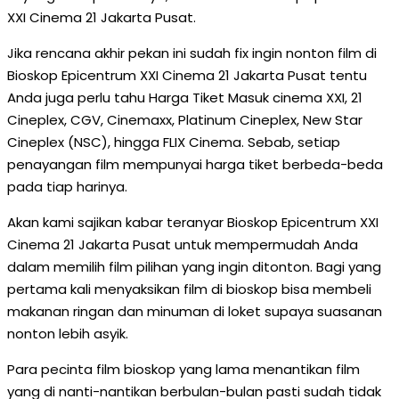
XXI Cinema 21 Jakarta Pusat.
Jika rencana akhir pekan ini sudah fix ingin nonton film di
Bioskop Epicentrum XXI Cinema 21 Jakarta Pusat tentu
Anda juga perlu tahu Harga Tiket Masuk cinema XXI, 21
Cineplex, CGV, Cinemaxx, Platinum Cineplex, New Star
Cineplex (NSC), hingga FLIX Cinema. Sebab, setiap
penayangan film mempunyai harga tiket berbeda-beda
pada tiap harinya.
Akan kami sajikan kabar teranyar Bioskop Epicentrum XXI
Cinema 21 Jakarta Pusat untuk mempermudah Anda
dalam memilih film pilihan yang ingin ditonton. Bagi yang
pertama kali menyaksikan film di bioskop bisa membeli
makanan ringan dan minuman di loket supaya suasanan
nonton lebih asyik.
Para pecinta film bioskop yang lama menantikan film
yang di nanti-nantikan berbulan-bulan pasti sudah tidak