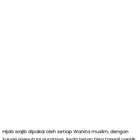
Hijab wajib dipakai oleh setiap Wanita muslim, dengan
tujuan menutupi auratnya. Anda tetap bisa tampil cantik